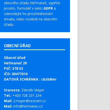
obecního úřadu Heřmaneč, vyplňte
prosím, formulář v sekci
GDPR
a
odevzdejte ho prostřednictvím
emailu, nebo osobně na obecním
úřadu.
OBECNÍ ÚŘAD
Obecní úřad
Heřmaneč 20
PSČ: 378 53
IČO: 00477010
DATOVÁ SCHRÁNKA : cbzb8mr
Starosta:
Zdeněk Mayer
Tel.:
+420 728 231 234
Mail:
z.mayer@seznam.cz
Mail:
info@hermanec.cz