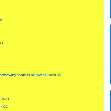
é
21
formovaný souhlas očkování Covid-19
 2021
k č.2