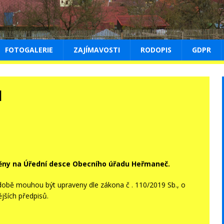
FOTOGALERIE
ZAJÍMAVOSTI
RODOPIS
GDPR
1
ěny na
Úřední desce Obecního úřadu Heřmaneč.
obě mouhou být upraveny dle zákona č . 110/2019 Sb., o
jších předpisů.