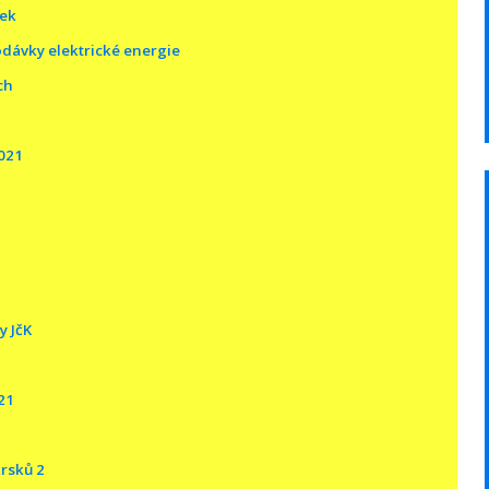
rek
dávky elektrické energie
ch
2021
y JčK
21
krsků 2