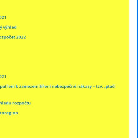
2021
ý výhled
ozpočet 2022
2021
atření k zamezení šíření nebezpečné nákazy – tzv. „ptačí
hledu rozpočtu
kroregion