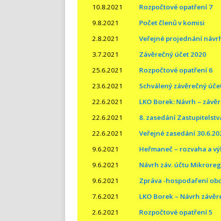
10.8.2021
Rozpočtové opatření 7
9.8.2021
Počet členů v komisi
2.8.2021
Veřejné projednání náv
3.7.2021
Závěrečný účet 2020
25.6.2021
Rozpočtové opatření 6
23.6.2021
Schválený závěrečný úče
22.6.2021
LKO Borek: Návrh – závěr
22.6.2021
8. zasedání Zastupitelst
22.6.2021
Veřejné zasedání 30.6.20
9.6.2021
Heřmaneč – rozvaha a výk
9.6.2021
Návrh záv. účtu Mikrore
9.6.2021
Zpráva -hospodaření ob
7.6.2021
LKO Borek – Návrh závěr
2.6.2021
Rozpočtové opatření 5