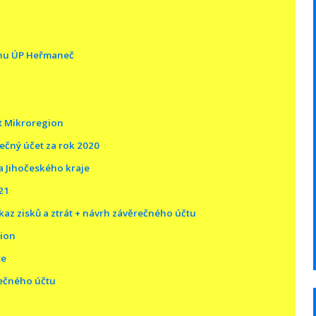
rhu ÚP Heřmaneč
t Mikroregion
ečný účet za rok 2020
va Jihočeského kraje
21
az zisků a ztrát + návrh závěrečného účtu
gion
ce
ečného účtu