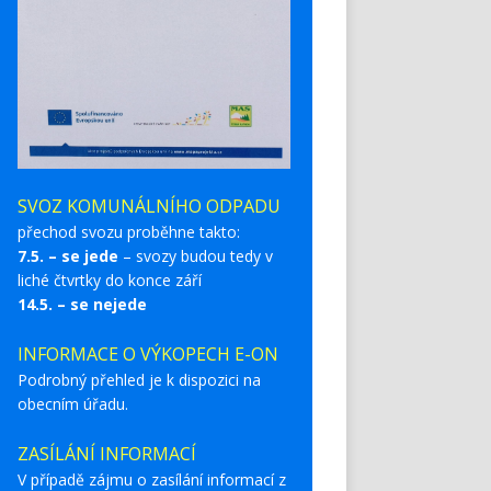
SVOZ KOMUNÁLNÍHO ODPADU
přechod svozu proběhne takto:
7.5. – se jede
– svozy budou tedy v
liché čtvrtky do konce září
14.5. – se nejede
INFORMACE O VÝKOPECH E-ON
Podrobný přehled je k dispozici na
obecním úřadu.
ZASÍLÁNÍ INFORMACÍ
V případě zájmu o zasílání informací z