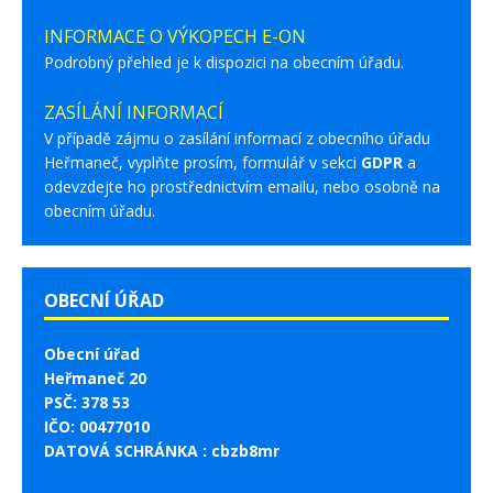
INFORMACE O VÝKOPECH E-ON
Podrobný přehled je k dispozici na obecním úřadu.
ZASÍLÁNÍ INFORMACÍ
V případě zájmu o zasílání informací z obecního úřadu
Heřmaneč, vyplňte prosím, formulář v sekci
GDPR
a
odevzdejte ho prostřednictvím emailu, nebo osobně na
obecním úřadu.
OBECNÍ ÚŘAD
Obecní úřad
Heřmaneč 20
PSČ: 378 53
IČO: 00477010
DATOVÁ SCHRÁNKA : cbzb8mr