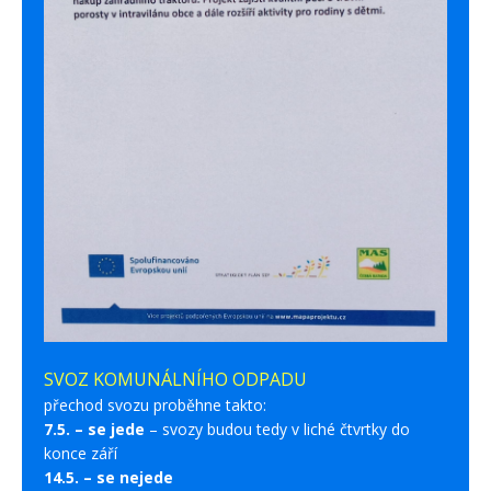
SVOZ KOMUNÁLNÍHO ODPADU
přechod svozu proběhne takto:
7.5. – se jede
– svozy budou tedy v liché čtvrtky do
konce září
14.5. – se nejede