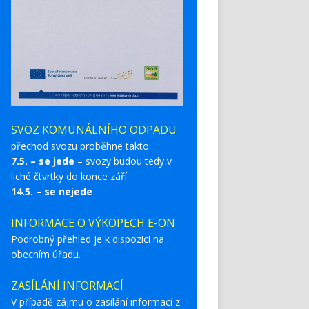
SVOZ KOMUNÁLNÍHO ODPADU
přechod svozu proběhne takto:
7.5. – se jede
– svozy budou tedy v
liché čtvrtky do konce září
14.5. – se nejede
INFORMACE O VÝKOPECH E-ON
Podrobný přehled je k dispozici na
obecním úřadu.
ZASÍLÁNÍ INFORMACÍ
V případě zájmu o zasílání informací z