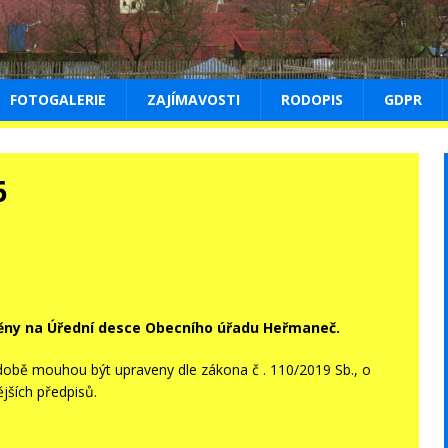
FOTOGALERIE
ZAJÍMAVOSTI
RODOPIS
GDPR
6
ěny na
Úřední desce Obecního úřadu Heřmaneč.
obě mouhou být upraveny dle zákona č . 110/2019 Sb., o
jších předpisů.