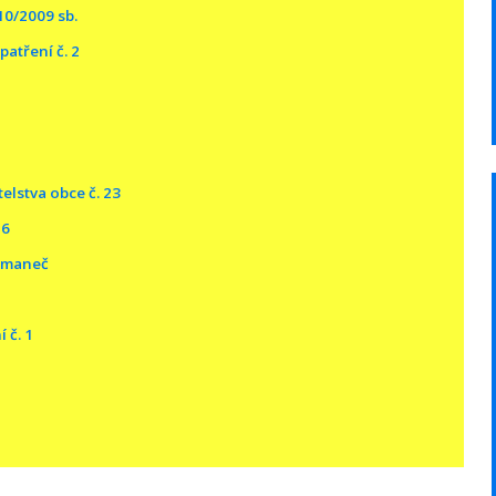
410/2009 sb.
atření č. 2
elstva obce č. 23
26
řmaneč
 č. 1