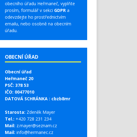
obecního úřadu Heřmaneč, vyplňte
prosím, formulář v sekci
GDPR
a
odevzdejte ho prostřednictvím
emailu, nebo osobně na obecním
úřadu.
OBECNÍ ÚŘAD
Obecní úřad
Heřmaneč 20
PSČ: 378 53
IČO: 00477010
DATOVÁ SCHRÁNKA : cbzb8mr
Starosta:
Zdeněk Mayer
Tel.:
+420 728 231 234
Mail:
z.mayer@seznam.cz
Mail:
info@hermanec.cz