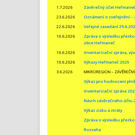
1.7.2026
Závěrečný účet Heřmane
23.6.2026
Oznámení o zveřejnění – 
22.6.2026
Veřejné zasedání 29.6.20
10.6.2026
Zpráva o výsledku přezk
obce Heřmaneč
10.6.2026
Inventarizační zpráva, v
10.6.2026
Výkazy Heřmaneč 2025
3.6.2026
MIKROREGION – ZÁVĚREČNÝ
Výkaz pro hodnocení pln
Inventarizační zpráva 20
Návrh závěrečného účtu 
Výkaz zisku a ztráty
Zpráva o výsledku přezk
Rozvaha