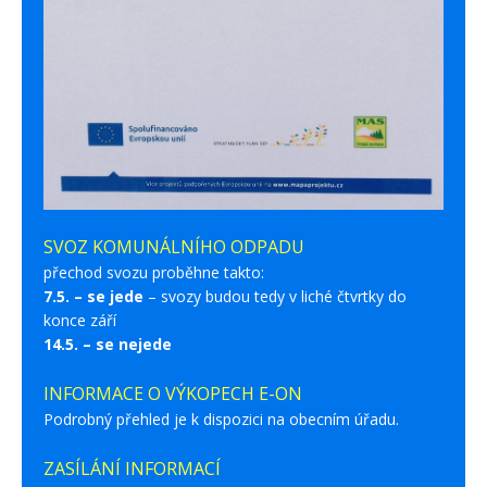
SVOZ KOMUNÁLNÍHO ODPADU
přechod svozu proběhne takto:
7.5. – se jede
– svozy budou tedy v liché čtvrtky do
konce září
14.5. – se nejede
INFORMACE O VÝKOPECH E-ON
Podrobný přehled je k dispozici na obecním úřadu.
ZASÍLÁNÍ INFORMACÍ