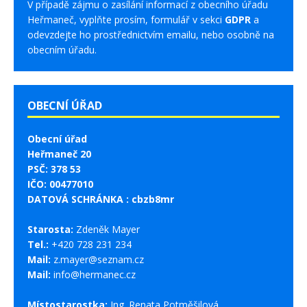
V případě zájmu o zasílání informací z obecního úřadu
Heřmaneč, vyplňte prosím, formulář v sekci
GDPR
a
odevzdejte ho prostřednictvím emailu, nebo osobně na
obecním úřadu.
OBECNÍ ÚŘAD
Obecní úřad
Heřmaneč 20
PSČ: 378 53
IČO: 00477010
DATOVÁ SCHRÁNKA : cbzb8mr
Starosta:
Zdeněk Mayer
Tel.:
+420 728 231 234
Mail:
z.mayer@seznam.cz
Mail:
info@hermanec.cz
Místostarostka:
Ing. Renata Potměšilová