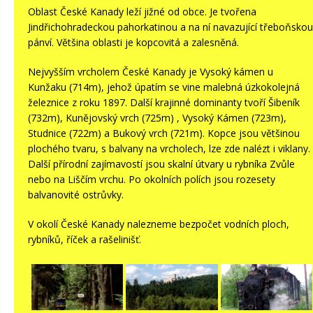
Oblast České Kanady leží jižné od obce. Je tvořena
Jindřichohradeckou pahorkatinou a na ní navazující třeboňskou
pánví. Většina oblasti je kopcovitá a zalesněná.
Nejvyšším vrcholem České Kanady je Vysoký kámen u
Kunžaku (714m), jehož úpatím se vine malebná úzkokolejná
železnice z roku 1897. Další krajinné dominanty tvoří Šibeník
(732m), Kunějovský vrch (725m) , Vysoký Kámen (723m),
Studnice (722m) a Bukový vrch (721m). Kopce jsou většinou
plochého tvaru, s balvany na vrcholech, lze zde nalézt i viklany.
Další přírodní zajímavostí jsou skalní útvary u rybníka Zvůle
nebo na Liščím vrchu. Po okolních polích jsou rozesety
balvanovité ostrůvky.
V okolí České Kanady nalezneme bezpočet vodních ploch,
rybníků, říček a rašelinišť.