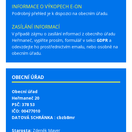
INFORMACE O VÝKOPECH E-ON
Podrobný přehled je k dispozici na obecním úřadu.
ZASÍLÁNÍ INFORMACÍ
V případě zájmu o zasílání informací z obecního úřadu
Heřmaneč, vyplňte prosím, formulář v sekci
GDPR
a
odevzdejte ho prostřednictvím emailu, nebo osobně na
obecním úřadu.
OBECNÍ ÚŘAD
Obecní úřad
Heřmaneč 20
PSČ: 378 53
IČO: 00477010
DATOVÁ SCHRÁNKA : cbzb8mr
Starosta:
Zdeněk Mayer