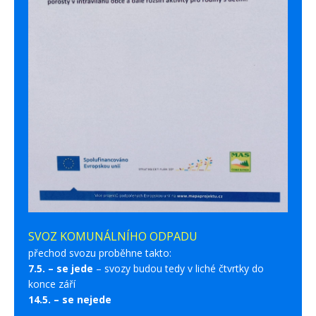
SVOZ KOMUNÁLNÍHO ODPADU
přechod svozu proběhne takto:
7.5. – se jede
– svozy budou tedy v liché čtvrtky do
konce září
14.5. – se nejede