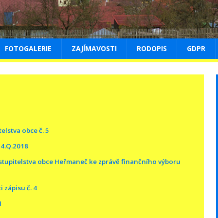
FOTOGALERIE
ZAJÍMAVOSTI
RODOPIS
GDPR
elstva obce č. 5
a 4.Q.2018
zastupitelstva obce Heřmaneč ke zprávě finančního výboru
i zápisu č. 4
H