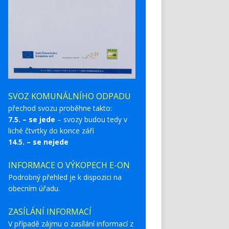
SVOZ KOMUNÁLNÍHO ODPADU
přechod svozu proběhne takto:
7.5. – se jede
– svozy budou tedy v
liché čtvrtky do konce září
14.5. – se nejede
INFORMACE O VÝKOPECH E-ON
Podrobný přehled je k dispozici na
obecním úřadu.
ZASÍLÁNÍ INFORMACÍ
V případě zájmu o zasílání informací z