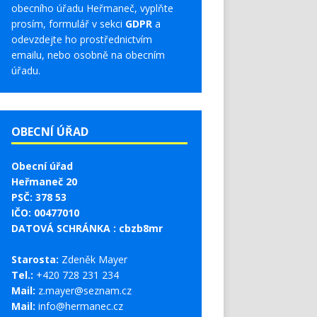
obecního úřadu Heřmaneč, vyplňte
prosím, formulář v sekci
GDPR
a
odevzdejte ho prostřednictvím
emailu, nebo osobně na obecním
úřadu.
OBECNÍ ÚŘAD
Obecní úřad
Heřmaneč 20
PSČ: 378 53
IČO: 00477010
DATOVÁ SCHRÁNKA : cbzb8mr
Starosta:
Zdeněk Mayer
Tel.:
+420 728 231 234
Mail:
z.mayer@seznam.cz
Mail:
info@hermanec.cz