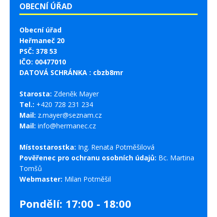
OBECNÍ ÚŘAD
Obecní úřad
Heřmaneč 20
PSČ: 378 53
IČO: 00477010
DATOVÁ SCHRÁNKA : cbzb8mr
Starosta:
Zdeněk Mayer
Tel.:
+420 728 231 234
Mail:
z.mayer@seznam.cz
Mail:
info@hermanec.cz
Místostarostka:
Ing. Renata Potměšilová
Pověřenec pro ochranu osobních údajů:
Bc. Martina
Tomšů
Webmaster:
Milan Potměšil
Pondělí: 17:00 - 18:00