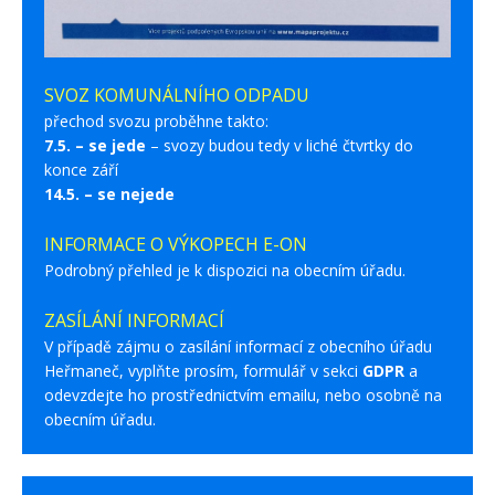
SVOZ KOMUNÁLNÍHO ODPADU
přechod svozu proběhne takto:
7.5. – se jede
– svozy budou tedy v liché čtvrtky do
konce září
14.5. – se nejede
INFORMACE O VÝKOPECH E-ON
Podrobný přehled je k dispozici na obecním úřadu.
ZASÍLÁNÍ INFORMACÍ
V případě zájmu o zasílání informací z obecního úřadu
Heřmaneč, vyplňte prosím, formulář v sekci
GDPR
a
odevzdejte ho prostřednictvím emailu, nebo osobně na
obecním úřadu.