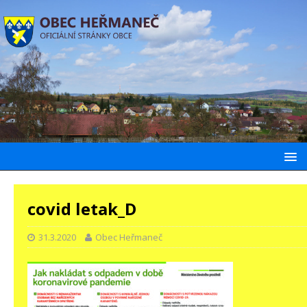
covid letak_D
31.3.2020
Obec Heřmaneč