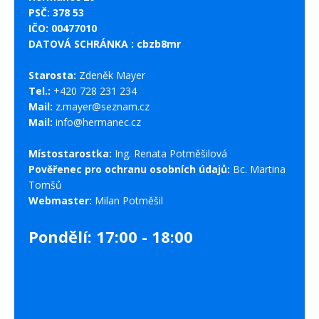
PSČ: 378 53
IČO: 00477010
DATOVÁ SCHRÁNKA : cbzb8mr
Starosta:
Zdeněk Mayer
Tel.:
+420 728 231 234
Mail:
z.mayer@seznam.cz
Mail:
info@hermanec.cz
Místostarostka:
Ing. Renata Potměšilová
Pověřenec pro ochranu osobních údajů:
Bc. Martina
Tomšů
Webmaster:
Milan Potměšil
Pondělí: 17:00 - 18:00