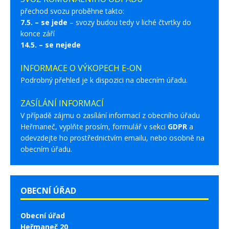
přechod svozu proběhne takto:
7.5. – se jede
– svozy budou tedy v liché čtvrtky do
konce září
14.5. – se nejede
INFORMACE O VÝKOPECH E-ON
Podrobný přehled je k dispozici na obecním úřadu.
ZASÍLÁNÍ INFORMACÍ
V případě zájmu o zasílání informací z obecního úřadu
Heřmaneč, vyplňte prosím, formulář v sekci
GDPR
a
odevzdejte ho prostřednictvím emailu, nebo osobně na
obecním úřadu.
OBECNÍ ÚŘAD
Obecní úřad
Heřmaneč 20