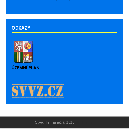
ODKAZY
ÚZEMNÍ PLÁN
Obec Heřmaneč © 2026
MH Themes