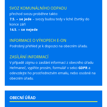
SVOZ KOMUNÁLNÍHO ODPADU
přechod svozu proběhne takto:
7.5. – se jede
– svozy budou tedy v liché čtvrtky do
konce září
14.5. – se nejede
INFORMACE O VÝKOPECH E-ON
Podrobný přehled je k dispozici na obecním úřadu.
ZASÍLÁNÍ INFORMACÍ
V případě zájmu o zasílání informací z obecního úřadu
Heřmaneč, vyplňte prosím, formulář v sekci
GDPR
a
odevzdejte ho prostřednictvím emailu, nebo osobně na
obecním úřadu.
OBECNÍ ÚŘAD