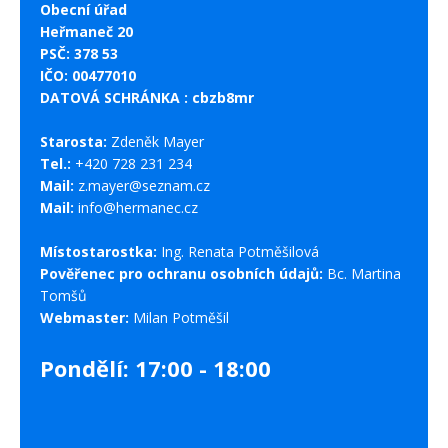
Obecní úřad
Heřmaneč 20
PSČ: 378 53
IČO: 00477010
DATOVÁ SCHRÁNKA : cbzb8mr
Starosta:
Zdeněk Mayer
Tel.:
+420 728 231 234
Mail:
z.mayer@seznam.cz
Mail:
info@hermanec.cz
Místostarostka:
Ing. Renata Potměšilová
Pověřenec pro ochranu osobních údajů:
Bc. Martina
Tomšů
Webmaster:
Milan Potměšil
Pondělí: 17:00 - 18:00