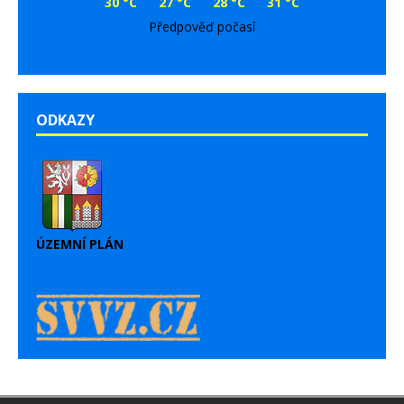
30 °C
27 °C
28 °C
31 °C
Předpověď počasí
ODKAZY
ÚZEMNÍ PLÁN